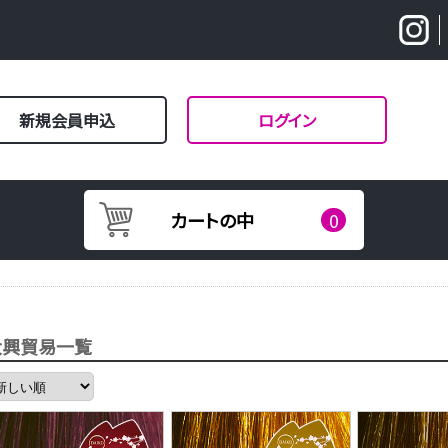
新規会員申込
ログイン
カートの中
0
大興貿易一覧