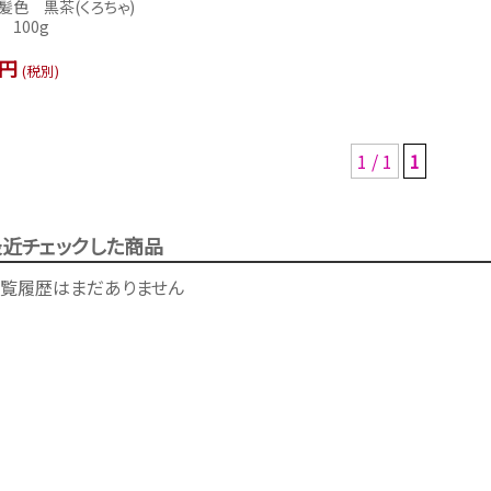
髪色 黒茶(くろちゃ)
 100g
-円
(税別)
1 / 1
1
最近チェックした商品
覧履歴はまだありません