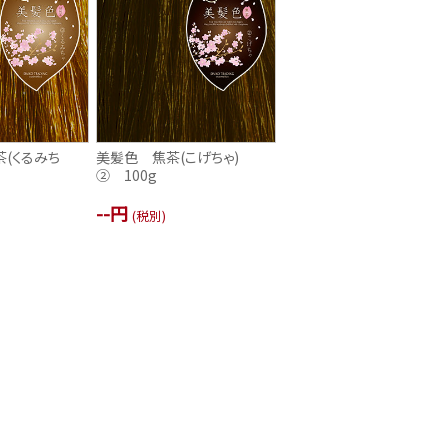
(くるみち
美髪色 焦茶(こげちゃ)
g
② 100g
--円
(税別)