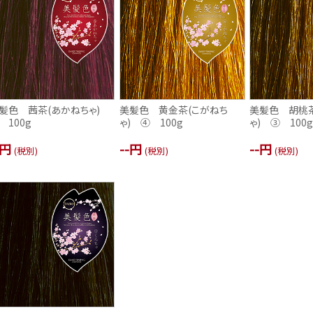
髪色 茜茶(あかねちゃ)
美髪色 黄金茶(こがねち
美髪色 胡桃茶
 100g
ゃ) ④ 100g
ゃ) ③ 100
-円
--円
--円
(税別)
(税別)
(税別)