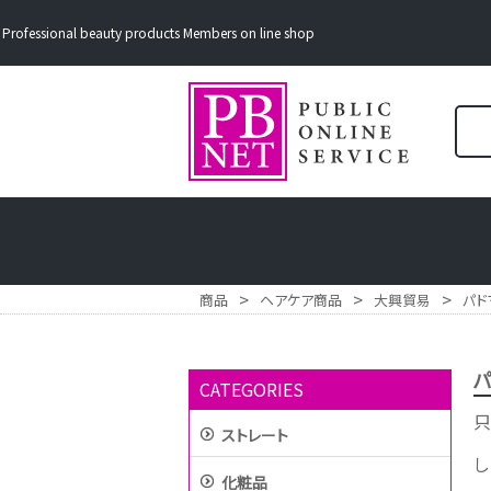
Professional beauty products Members on line shop
>
>
>
商品
ヘアケア商品
大興貿易
パド
パ
CATEGORIES
只
ストレート
し
化粧品