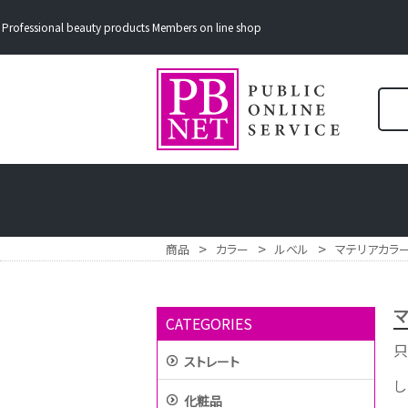
Professional beauty products Members on line shop
>
>
>
商品
カラー
ルベル
マテリアカラー
マ
CATEGORIES
只
ストレート
し
化粧品