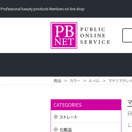
Professional beauty products Members on line shop
>
>
>
商品
カラー
ルベル
マテリアグレ
マ
CATEGORIES
只
ストレート
し
化粧品