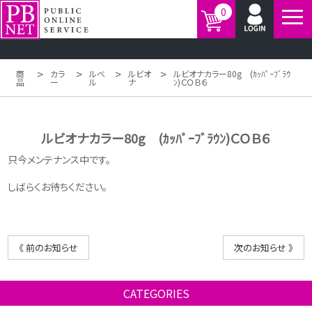
0
>
>
>
>
商
カラ
ルベ
ルビオ
ルビオナカラー80g (ｶｯﾊﾟｰﾌﾞﾗｳ
品
ー
ル
ナ
ﾝ)ＣＯＢ６
ルビオナカラー80g (ｶｯﾊﾟｰﾌﾞﾗｳﾝ)ＣＯＢ６
只今メンテナンス中です。
しばらくお待ちください。
《 前のお知らせ
次のお知らせ 》
CATEGORIES