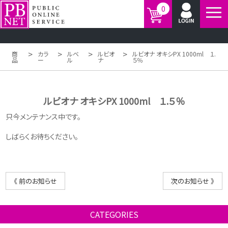
0
>
>
>
>
商
カラ
ルベ
ルビオ
ルビオナ オキシPX 1000ml １.
品
ー
ル
ナ
５％
ルビオナ オキシPX 1000ml １.５％
只今メンテナンス中です。
しばらくお待ちください。
《 前のお知らせ
次のお知らせ 》
CATEGORIES