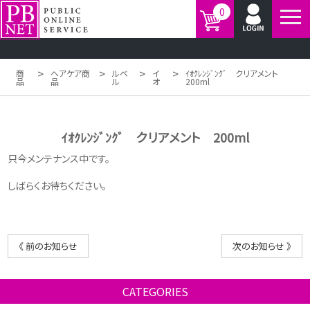
0
>
>
>
>
商
ヘアケア商
ルベ
イ
ｲｵｸﾚﾝｼﾞﾝｸﾞ クリアメント
品
品
ル
オ
200ml
ｲｵｸﾚﾝｼﾞﾝｸﾞ クリアメント 200ml
只今メンテナンス中です。
しばらくお待ちください。
《 前のお知らせ
次のお知らせ 》
CATEGORIES