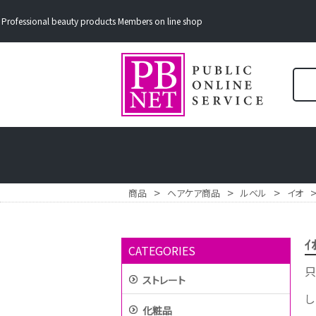
Professional beauty products Members on line shop
>
>
>
商品
ヘアケア商品
ルベル
イオ
ｲ
CATEGORIES
只
ストレート
し
化粧品