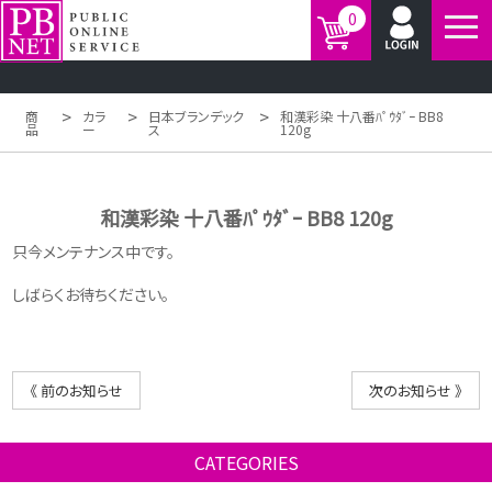
0
>
>
>
商
カラ
日本ブランデック
和漢彩染 十八番ﾊﾟｳﾀﾞｰ BB8
品
ー
ス
120g
和漢彩染 十八番ﾊﾟｳﾀﾞｰ BB8 120g
只今メンテナンス中です。
しばらくお待ちください。
《 前のお知らせ
次のお知らせ 》
CATEGORIES