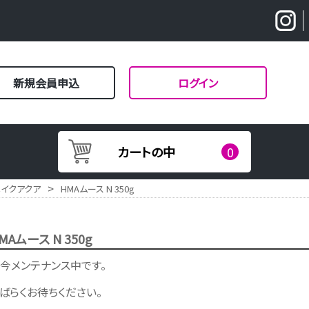
新規会員申込
ログイン
カートの中
0
>
メイクアクア
HMAムース N 350g
MAムース N 350g
今メンテナンス中です。
ばらくお待ちください。