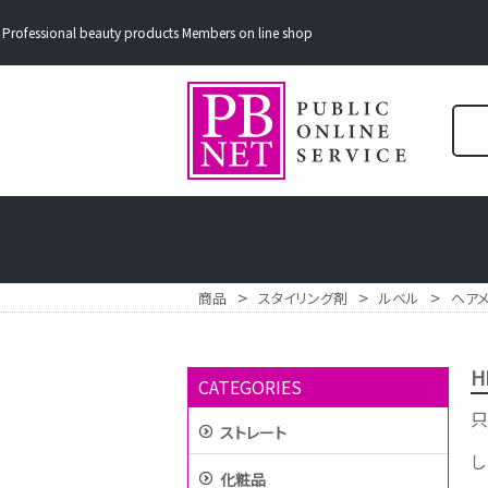
Professional beauty products Members on line shop
>
>
>
商品
スタイリング剤
ルベル
ヘア
H
CATEGORIES
只
ストレート
し
化粧品