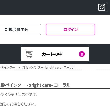
新規会員申込
ログイン
カートの中
0
>
ロペインター
輝髪ペインター -bright care- コーラル
髪ペインター -bright care- コーラル
今メンテナンス中です。
ばらくお待ちください。