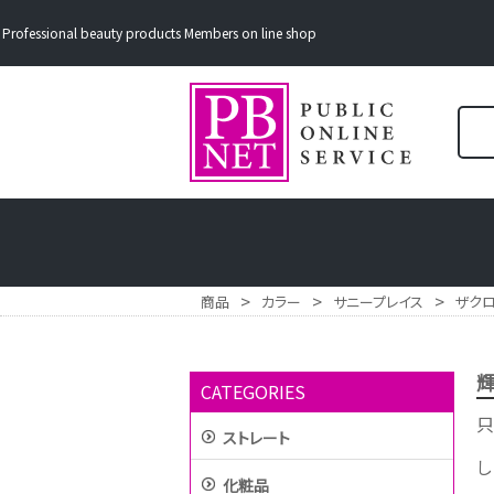
Professional beauty products Members on line shop
>
>
>
商品
カラー
サニープレイス
ザク
輝
CATEGORIES
只
ストレート
し
化粧品