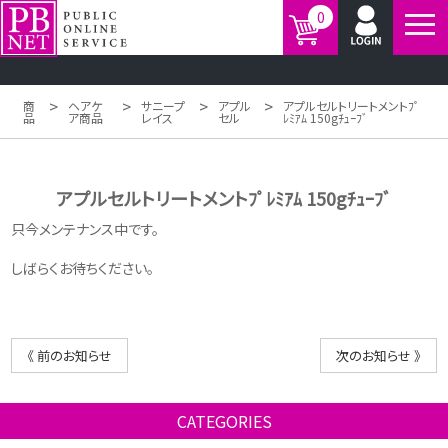
0
>
>
>
>
商
ヘアケ
サニープ
アプル
アプルセルトリートメントﾌﾟ
品
ア商品
レイス
セル
ﾚﾐｱﾑ 150gﾁｭｰﾌﾞ
アプルセルトリートメントﾌﾟﾚﾐｱﾑ 150gﾁｭｰﾌﾞ
只今メンテナンス中です。
しばらくお待ちください。
《 前のお知らせ
次のお知らせ 》
CATEGORIES