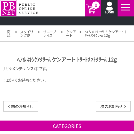
0
>
>
>
>
商
スタイリ
サニープ
ケンア
ﾍｱ&ｽｷﾝｹｱｸﾘｰﾑ ケンアート ﾄ
品
ング剤
レイス
ート
ﾘｰﾄﾒﾝﾄｸﾘｰﾑ 12g
ﾍｱ&ｽｷﾝｹｱｸﾘｰﾑ ケンアート ﾄﾘｰﾄﾒﾝﾄｸﾘｰﾑ 12g
只今メンテナンス中です。
しばらくお待ちください。
《 前のお知らせ
次のお知らせ 》
CATEGORIES