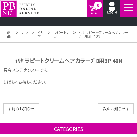
0
>
>
>
>
商
カラ
イリ
ラピートカ
ｲﾘﾔ ラピートクリームヘアカラー
品
ー
ヤ
ラー
ﾌﾟﾛ用3P 40N
ｲﾘﾔ ラピートクリームヘアカラーﾌﾟﾛ用3P 40N
只今メンテナンス中です。
しばらくお待ちください。
《 前のお知らせ
次のお知らせ 》
CATEGORIES