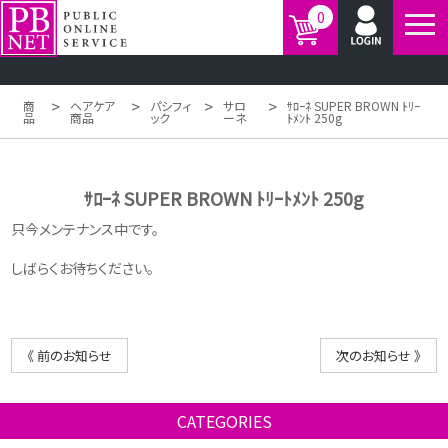
0
>
>
>
>
商
ヘアケア
パシフィ
サロ
ｻﾛｰﾈ SUPER BROWN ﾄﾘｰ
品
商品
ック
ーネ
ﾄﾒﾝﾄ 250g
ｻﾛｰﾈ SUPER BROWN ﾄﾘｰﾄﾒﾝﾄ 250g
只今メンテナンス中です。
しばらくお待ちください。
《 前のお知らせ
次のお知らせ 》
CATEGORIES