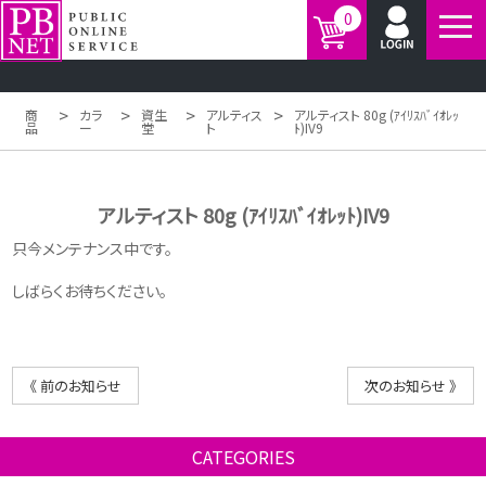
0
>
>
>
>
商
カラ
資生
アルティス
アルティスト 80g (ｱｲﾘｽﾊﾞｲｵﾚｯ
品
ー
堂
ト
ﾄ)IV9
アルティスト 80g (ｱｲﾘｽﾊﾞｲｵﾚｯﾄ)IV9
只今メンテナンス中です。
しばらくお待ちください。
《 前のお知らせ
次のお知らせ 》
CATEGORIES