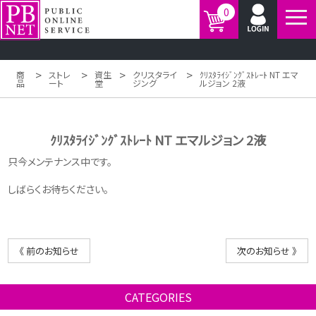
0
>
>
>
>
商
ストレ
資生
クリスタライ
ｸﾘｽﾀﾗｲｼﾞﾝｸﾞｽﾄﾚｰﾄ NT エマ
品
ート
堂
ジング
ルジョン 2液
ｸﾘｽﾀﾗｲｼﾞﾝｸﾞｽﾄﾚｰﾄ NT エマルジョン 2液
只今メンテナンス中です。
しばらくお待ちください。
《 前のお知らせ
次のお知らせ 》
CATEGORIES